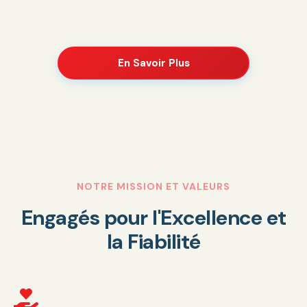
En Savoir Plus
NOTRE MISSION ET VALEURS
E
n
g
a
g
é
s
p
o
u
r
l
'
E
x
c
e
l
l
e
n
c
e
e
t
l
a
F
i
a
b
i
l
i
t
é