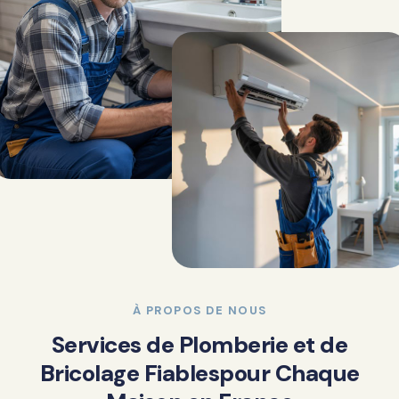
À PROPOS DE NOUS
S
e
r
v
i
c
e
s
d
e
P
l
o
m
b
e
r
i
e
e
t
d
e
B
r
i
c
o
l
a
g
e
F
i
a
b
l
e
s
p
o
u
r
C
h
a
q
u
e