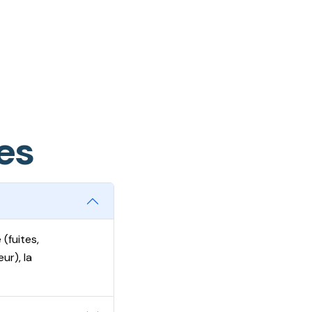
e
s
(fuites,
ur), la