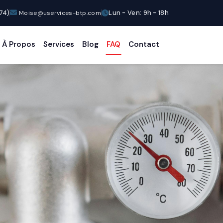
(74)
Lun - Ven: 9h - 18h
Moise@uservices-btp.com
À Propos
Services
Blog
FAQ
Contact