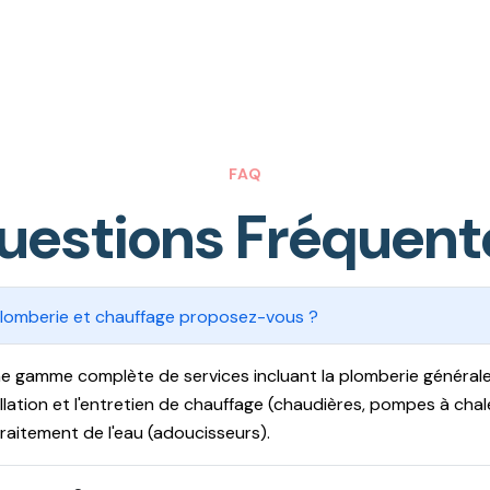
FAQ
u
e
s
t
i
o
n
s
F
r
é
q
u
e
n
t
plomberie et chauffage proposez-vous ?
 gamme complète de services incluant la plomberie générale 
tallation et l'entretien de chauffage (chaudières, pompes à chale
 traitement de l'eau (adoucisseurs).